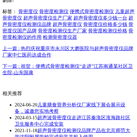
删除!
标签：
骨密度仪
骨密度检测仪
便携式骨密度检测仪
儿童超声
骨密度仪
超声骨密度仪生产厂家
超声骨密度仪多少钱一台
超
声骨密度仪检测仪品牌
超声骨密度仪
骨密度仪价格多少钱
骨
密度仪国产品牌
骨密度检测仪生产厂家
骨密度检测仪价格
骨
密度检测仪的作用
检测骨密度仪器
上一篇 : 热烈庆祝重庆市永川区大磨医院与超声骨密度仪品牌
厂家中仁医药达成合作
下一篇 : 祝贺：便携式骨密度检测仪“走进”江苏南通某社区卫
生院-山东国康
相关推荐
2024-06-20
儿童膳食营养分析仪厂家线下展会展示设
备，诚邀您实地考察
2024-03-15
超声波骨密度仪走进江苏秦淮区淮海路社区
卫生服务中心完成安装
2021-11-18
超声骨密度仪检测仪品牌产品在北京师范大
学沈阳附属学校完成安装并投入使用