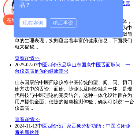
2025-03-25
中医四诊仪厂家揭秘：你的舌面脉信息透露
品？
了哪些健康秘密
中医四诊仪，作为现代科技与古老中医智慧的结合体，
现在咨询
稍后再说
通过采集和分析患者的舌象、面色、脉象等信息，为中
医诊断提供了更为客观、精准的辅助手段。这些看似简
单的生理表现，实则蕴含着丰富的健康信息，下面我们
就来揭秘...
查看详情>>
2025-02-07
中医四诊仪品牌山东国康中医舌面脉问，一
台仪器满足你的健康需求
山东国康的中医四诊仪将中医传统的望、闻、问、切四
诊方法中的舌诊、面诊、脉诊以及问诊融为一体，是现
代科技与中医理论的完美结合。这种一体化设计旨在为
用户提供全面、便捷的健康检测体验，确实可以说“一台
仪器满...
查看详情>>
2024-11-13
中医四诊仪厂家舌象分析功能：中医临床诊
断的新伙伴