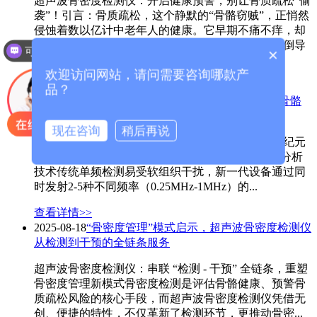
超声波骨密度检测仪：开启健康预警，别让骨质疏松“偷
袭”！引言：骨质疏松，这个静默的“骨骼窃贼”，正悄然
侵蚀着数以亿计中老年人的健康。它早期不痛不痒，却
能在不知不觉中掏空您的骨骼，直至一次轻微的跌倒导
可以介绍下你们的产品么？
×
致...
欢迎访问网站，请问需要咨询哪款产
查看详情>>
品？
2025-10-15
超声波骨密度检测仪：打破传统，开启骨骼
检测新纪元
现在咨询
稍后再说
超声波骨密度检测仪：打破传统，开启骨骼检测新纪元
一、技术突破：从“粗筛”到“毫米级精准评估”多频分析
技术传统单频检测易受软组织干扰，新一代设备通过同
时发射2-5种不同频率（0.25MHz-1MHz）的...
查看详情>>
2025-08-18
“骨密度管理”模式启示，超声波骨密度检测仪
从检测到干预的全链条服务
超声波骨密度检测仪：串联 “检测 - 干预” 全链条，重塑
骨密度管理新模式骨密度检测是评估骨骼健康、预警骨
质疏松风险的核心手段，而超声波骨密度检测仪凭借无
创、便捷的特性，不仅革新了检测环节，更推动骨密...