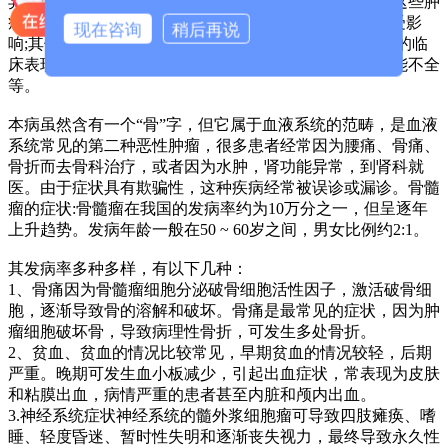
异常增殖伴单克隆免疫球蛋白或轻链过量产生引起的。这些肿
瘤细胞就像“飞蛾”，可以溶解和破坏骨骼。脊柱最容易受影
现在咨询
稍后再说
响;其他包括肋骨、骨盆、头骨、长骨等。骨痛为最常见的临
床表现，其他表现包括乏力、贫血、肝、脾肿大、肾功能不全
等。
本病虽然含有一个“骨”字，但它属于血液系统的范畴，是血液
系统常见的第二种恶性肿瘤，很多患者经常因为腰痛、骨痛、
骨折而去骨科治疗，或者因为水肿，肾功能异常，到肾科就
医。由于症状具有欺骗性，这种疾病经常被误诊或漏诊。
骨髓
瘤的症状:骨髓瘤在我国的发病率约为10万分之一，但呈逐年
上升趋势。发病年龄一般在50 ~ 60岁之间，男女比例约2:1。
其发病率多种多样，有以下几种：
1、骨痛因为骨髓瘤细胞分泌破骨细胞活性因子，激活破骨细
胞，逐渐导致骨的溶解和破坏。骨痛是最常见的症状，因为肿
瘤细胞破坏骨，导致病理性骨折，可发生多处骨折。
2、贫血、贫血的情况比较常见，早期贫血的情况较轻，后期
严重。晚期可发生血小板减少，引起出血症状，常表现为皮肤
和粘膜出血，病情严重的患者甚至内脏和颅内出血。
3.神经系统症状神经系统的髓外浆细胞瘤可导致四肢瘫痪、嗜
睡、轻度昏迷、暂时性失明和逐渐丧失视力，最终导致永久性