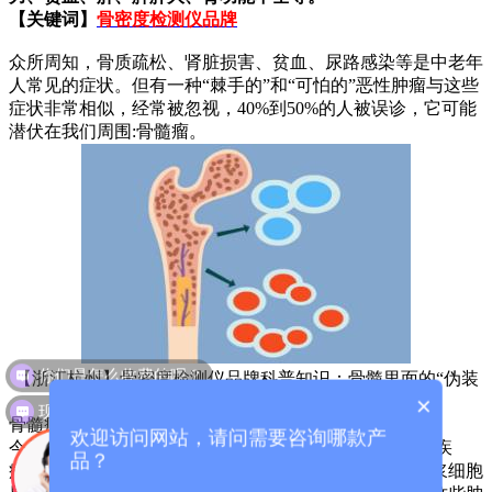
【关键词】
骨密度检测仪品牌
众所周知，骨质疏松、肾脏损害、贫血、尿路感染等是中老年
人常见的症状。但有一种“棘手的”和“可怕的”恶性肿瘤与这些
症状非常相似，经常被忽视，40%到50%的人被误诊，它可能
潜伏在我们周围:骨髓瘤。
你们是怎么收费的呢？
【浙江杭州】骨密度检测仪品牌科普知识：骨髓里面的“伪装
现在有优惠活动么？
者”-骨髓瘤
×
骨髓瘤是什么?
欢迎访问网站，请问需要咨询哪款产
今天骨密度分析仪小编来说说:骨髓瘤是一种恶性浆细胞疾
品？
病。肿瘤细胞最初来源于骨髓中的浆细胞。它是由骨髓浆细胞