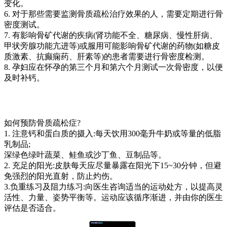
变化。
6. 对于那些需要监测骨质疏松治疗效果的人，需要定期进行骨
密度测试。
7. 有影响骨矿代谢的疾病(肾功能不全、糖尿病、慢性肝病、
甲状旁腺功能亢进等)或服用可能影响骨矿代谢的药物(如糖皮
质激素、抗癫痫药、肝素等)的患者需要进行骨密度检测。
8. 孕妇应在怀孕的第三个月和第六个月测试一次骨密度，以便
及时补钙。
如何预防骨质疏松症?
1. 注意钙和蛋白质的摄入:每天饮用300毫升牛奶或等量的低脂
乳制品;
深绿色绿叶蔬菜、鲑鱼或沙丁鱼、豆制品等。
2. 充足的阳光:皮肤每天应尽量暴露在阳光下15~30分钟，但避
免强烈的阳光直射，防止灼伤。
3.负重练习及阻力练习:向医生咨询适当的运动处方，以提高灵
活性、力量、姿势平衡等。运动应该循序渐进，并由你的医生
评估是否适合。