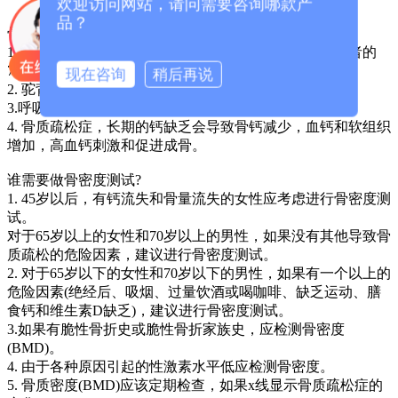
https://www.gkgumiduyi.com/
欢迎访问网站，请问需要咨询哪款产
品？
骨质疏松症的危害:
1. 疼痛是骨质疏松症常见的症状，伴有腰痛，占疼痛患者的
70% - 80%。
现在咨询
稍后再说
2. 驼背，身体短。大荷载易产生压缩变形和断裂。
3.呼吸功能下降。胸腰椎骨折会导致呼吸功能下降。
4. 骨质疏松症，长期的钙缺乏会导致骨钙减少，血钙和软组织
增加，高血钙刺激和促进成骨。
谁需要做骨密度测试?
1. 45岁以后，有钙流失和骨量流失的女性应考虑进行骨密度测
试。
对于65岁以上的女性和70岁以上的男性，如果没有其他导致骨
质疏松的危险因素，建议进行骨密度测试。
2. 对于65岁以下的女性和70岁以下的男性，如果有一个以上的
危险因素(绝经后、吸烟、过量饮酒或喝咖啡、缺乏运动、膳
食钙和维生素D缺乏)，建议进行骨密度测试。
3.如果有脆性骨折史或脆性骨折家族史，应检测骨密度
(BMD)。
4. 由于各种原因引起的性激素水平低应检测骨密度。
5. 骨质密度(BMD)应该定期检查，如果x线显示骨质疏松症的