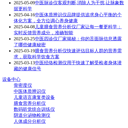
2025-05-09
中医脉诊仪客观判断,消除人为干扰,让脉象数
据更科学
2025-04-16
中医体质辨识仪品牌提供追求身心平衡的个
体化方案，全方位调心养身健康
2025-04-08
儿童膳食营养分析仪厂家让每一餐更科学：
实时反馈营养成分，准确智能
2025-03-25
中医四诊仪厂家揭秘：你的舌面脉信息透露
了哪些健康秘密
2025-03-19
膳食营养分析仪快速评估目标人群的营养需
求，获取科学饮食方案
2025-03-13
中医经络检测仪用于快速了解受检者身体潜
藏的健康信号
设备中心
骨密度仪
中医体质辨识仪
儿童语言康复类设备
膳食营养分析仪
数码听觉统合训练仪
阴道分泌物检测仪
人体成分分析仪