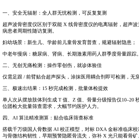
一、安全无辐射：全人群无忧检测，可反复复测
超声波骨密度仪
区别于双能 X 线骨密度仪的电离辐射，超
病患者周期性随访复测。
妇幼场景：新生儿、学龄前儿童骨发育普查，规避辐射隐患；
中老年慢病：糖尿病、肾病、长期激素用药人群季度骨量跟踪
二、无创无痛检测：操作零创伤，就诊体验佳
仅需足跟 / 前臂贴合超声探头，涂抹医用耦合剂即可检测，
三、极速出结果：15 秒完成检测，批量体检提效
单人次从摆放肢体到生成 T 值、Z 值、骨量分级报告仅10–2
位团检大批量筛查需求，大幅节约医护人力。
四、AI 算法精准测算：贴合临床筛查标准
搭载千万级国人骨数据 AI 校正模型，对标 DXA 金标准
与骨微结构韧性，早期预警隐匿骨流失，弥补 X 光只能看骨