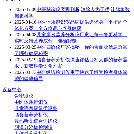
2025-05-09
中医脉诊仪客观判断,消除人为干扰,让脉象数
据更科学
2025-04-16
中医体质辨识仪品牌提供追求身心平衡的个
体化方案，全方位调心养身健康
2025-04-08
儿童膳食营养分析仪厂家让每一餐更科学：
实时反馈营养成分，准确智能
2025-03-25
中医四诊仪厂家揭秘：你的舌面脉信息透露
了哪些健康秘密
2025-03-19
膳食营养分析仪快速评估目标人群的营养需
求，获取科学饮食方案
2025-03-13
中医经络检测仪用于快速了解受检者身体潜
藏的健康信号
设备中心
骨密度仪
中医体质辨识仪
儿童语言康复类设备
膳食营养分析仪
数码听觉统合训练仪
阴道分泌物检测仪
人体成分分析仪