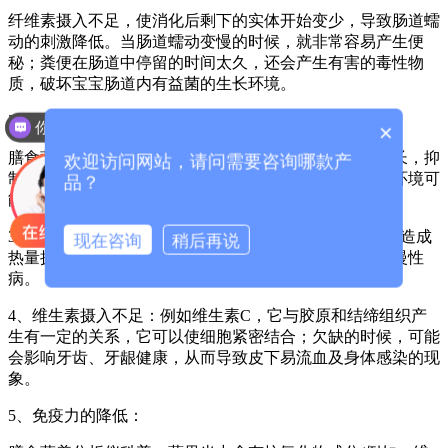
纤维素摄入不足，使消化后剩下的实体开始变少，导致肠道蠕
动的刺激降低。当肠道蠕动变慢的时候，就非常容易产生便
秘；粪便在肠道中停留的时间太久，还会产生有害的毒性物
质，破坏宝宝肠道内有益菌的生长环境。
2、肠道环境的改变：
你们是怎么收费的呢？
×
膳食营养分析仪介绍纤维素能够促进肠道中有益菌的生长，抑
欢迎访问网站，请问需要咨询哪款产
制有害菌的增长。不喜欢吃水果的小朋友，肠道的正常环境可
品？
能就会发生变化，影响肠道细胞健康生长。
3、热量摄入太多：饮食制作缺乏纤维素的饱腹感，就会造成
现在咨询
稍后再说
热量摄入太多，从而导致肥胖。成年之后容易患多种的慢性
病。
4、维生素摄入不足：例如维生素C，它与胶原和结缔组织产
生有一定的关系，它可以使细胞紧密结合；欠缺的时候，可能
会影响牙齿、牙龈健康，从而导致皮下易流血及身体感染的现
象。
5、免疫力的降低：