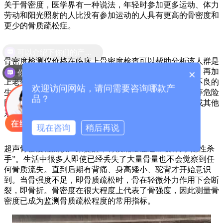
关于骨密度，医学界有一种说法，年轻时参加更多运动、体力
劳动和阳光照射的人比没有参加运动的人具有更高的骨密度和
更少的骨质疏松症。
骨密度检测仪价格在临床上骨密度检查可以帮助分析该人群是
骨量低还是骨质疏松。如果是骨量低或骨质疏松的人群，再加
你们是怎么收费的呢？
×
上老年人或体重指数低、身高小、体重低的人，再加上不良的
欢迎访问网站，请问需要咨询哪款产
生活习惯，如吸烟、饮酒，甚至骨折史或家族骨折类型等危险
品？
因素，再加上骨密度，我们可以判断未来几年髋部骨折或其他
系统性骨折的风险。对人体健康有重要意义。
现在咨询
稍后再说
超声骨密度检测仪厂家提醒，骨质疏松症通常被称为“隐性杀
手”。生活中很多人即使已经丢失了大量骨量也不会觉察到任
何骨质流失。直到后期有背痛、身高矮小、驼背才开始意识
到。当骨强度不足，即骨质疏松时，骨在轻微外力作用下会断
裂，即骨折。骨密度在很大程度上代表了骨强度，因此测量骨
密度已成为监测骨质疏松程度的常用指标。