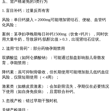
五、需严格避免的3类行为
1. 盲目补钙：过量反而有害
风险：单日钙摄入＞2000mg可能增加肾结石、便秘、血管钙
化风险；
案例：某孕妇孕晚期每日补钙1500mg（饮食+钙片），同时饮
用大量牛奶，导致尿钙/肌酐比值＞0.3，出现肾结石症状。
2. 滥用“壮骨药”：部分药物孕期禁用
双膦酸盐（如阿仑膦酸钠）：可能通过胎盘影响胎儿骨骼发
育，孕期禁用；
降钙素：虽可抑制骨吸收，但长期使用可能增加胎儿低钙血症
风险，仅限短期使用（＜4周）；
激素类（如糖皮质激素）：会加剧骨流失，孕期仅在必要情况
下使用（如自身免疫病），且需联合补钙。
3. 忽视产检：错过早期干预时机
关键产检项目：