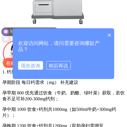
可以介绍下你们的产品么？
你们是怎么收费的呢？
×
欢迎访问网站，请问需要咨询哪款产
品？
三、科学干预措施：补钙+维生素D是核心
现在咨询
稍后再说
1. 钙剂补充：分阶段调整剂量
孕期阶段 每日钙需求（mg） 补充建议
孕早期 800 优先通过饮食（牛奶、奶酪、绿叶菜）获取，若饮
食不足可补200-300mg钙剂；
孕中期 1000 饮食+钙剂共1000mg（如500ml牛奶+300mg钙
片）；
孕晚期 1200 饮食+钙剂共1200mg（双胎孕妇需增至