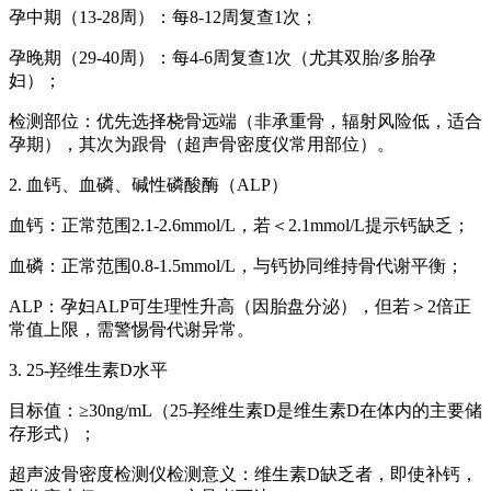
孕中期（13-28周）：每8-12周复查1次；
孕晚期（29-40周）：每4-6周复查1次（尤其双胎/多胎孕
妇）；
检测部位：优先选择桡骨远端（非承重骨，辐射风险低，适合
孕期），其次为跟骨（超声骨密度仪常用部位）。
2. 血钙、血磷、碱性磷酸酶（ALP）
血钙：正常范围2.1-2.6mmol/L，若＜2.1mmol/L提示钙缺乏；
血磷：正常范围0.8-1.5mmol/L，与钙协同维持骨代谢平衡；
ALP：孕妇ALP可生理性升高（因胎盘分泌），但若＞2倍正
常值上限，需警惕骨代谢异常。
3. 25-羟维生素D水平
目标值：≥30ng/mL（25-羟维生素D是维生素D在体内的主要储
存形式）；
超声波骨密度检测仪检测意义：维生素D缺乏者，即使补钙，