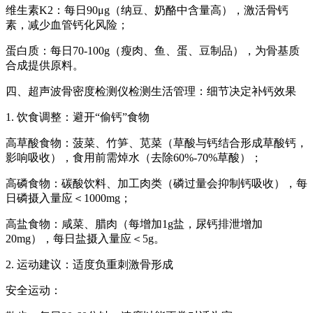
维生素K2：每日90μg（纳豆、奶酪中含量高），激活骨钙
素，减少血管钙化风险；
蛋白质：每日70-100g（瘦肉、鱼、蛋、豆制品），为骨基质
合成提供原料。
四、超声波骨密度检测仪检测生活管理：细节决定补钙效果
1. 饮食调整：避开“偷钙”食物
高草酸食物：菠菜、竹笋、苋菜（草酸与钙结合形成草酸钙，
影响吸收），食用前需焯水（去除60%-70%草酸）；
高磷食物：碳酸饮料、加工肉类（磷过量会抑制钙吸收），每
日磷摄入量应＜1000mg；
高盐食物：咸菜、腊肉（每增加1g盐，尿钙排泄增加
20mg），每日盐摄入量应＜5g。
2. 运动建议：适度负重刺激骨形成
安全运动：