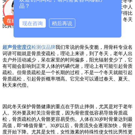
头就会变脆。实际上，冬天骨折多来自两方面因素：一是冬季
品？
很多地方天寒地冻，地面常常会变得更加坚硬，在冰雪天中人
更加容易滑倒；二是当进入寒冷的冬天时，人们衣服会穿得比
较厚，导致行动上变得笨拙，中老年人尤其如此。因而，冬天
现在咨询
稍后再说
比其他季节更容易让人滑倒和骨折。
超声
骨密度仪
检测仪品牌
我们常说的骨头变脆，用骨科专业名
词讲可能就是骨质变疏松，理论上来讲，到了冬天，老年人出
去户外活动减少，呆在家里的时间偏多，阳光辐射变少了，它
有可能会影响到正常人体的钙磷代谢，理论上有可能引起骨质
疏松。但骨质疏松是一个长期的过程，不是一个冬天就能引起
骨质疏松，引起骨折概率增高。它完全可以通过春天、夏天、
秋天来代偿。
因此冬天保护骨骼健康的重点在于防止摔倒，尤其是对于老年
人。另外要及时关注骨密度，因为骨密度低容易导致骨质疏
松，骨质疏松的人骨骼更容易受伤。人体在30岁时骨量达到最
高值，即“峰值骨量”。30岁以后，骨质流失会逐渐加快，骨密
度开始下降。尤其是女性，女性激素的特殊性使女性比男性更