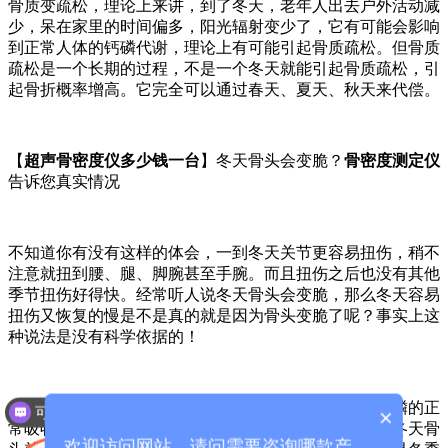
骨质变疏松，理论上来讲，到了冬天，老年人出去户外活动减
少，呆在家里的时间偏多，阳光辐射变少了，它有可能会影响
到正常人体的钙磷代谢，理论上有可能引起骨质疏松。但骨质
疏松是一个长期的过程，不是一个冬天就能引起骨质疏松，引
起骨折概率增高。它完全可以通过春天、夏天、秋天来代偿。
【
超声骨密度仪多少钱一台
】冬天骨头会变脆？
骨密度测定仪
告诉您真实情况
不知道你有没有这样的体会，一到冬天关节更容易扭伤，稍不
注意就扭到腰、腿、脚腕甚至手腕。而且扭伤之后也没有其他
季节扭伤好得快。经常听人说冬天骨头会变脆，那么冬天容易
扭伤又恢复的慢是不是真的就是因为骨头变脆了呢？事实上这
种说法是没有科学依据的！
冬天很多人活动量减少，晒太阳也少了，会影响到钙、磷的正
可以介绍下你们的产品么？
×
常吸收和骨化作用，体内钙质流失较大，但是并不是说冬天骨
欢迎访问网站，请问需要咨询哪款产