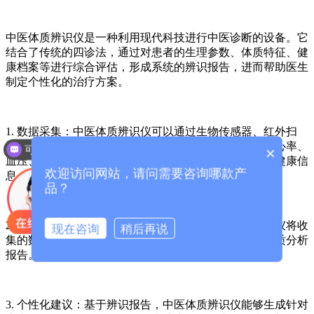
中医体质辨识仪是一种利用现代科技进行中医诊断的设备。它
结合了传统的四诊法，通过对患者的生理参数、体质特征、健
康档案等进行综合评估，形成系统的辨识报告，进而帮助医生
制定个性化的治疗方案。
1. 数据采集：中医体质辨识仪可以通过生物传感器、红外扫
描、心电图等技术手段，获取患者的基本生理数据，如心率、
可以介绍下你们的产品么？
×
血压、皮肤温度等。这些数据能够为医生提供更全面的健康信
欢迎访问网站，请问需要咨询哪款产
息。
品？
2. 科学分析：通过先进的算法和数据库，中医体质辨识仪将收
现在咨询
稍后再说
集的数据与已知的中医体质模型进行比对，自动生成体质分析
报告。这一过程，极大提高了诊断的准确性和效率。
3. 个性化建议：基于辨识报告，中医体质辨识仪能够生成针对