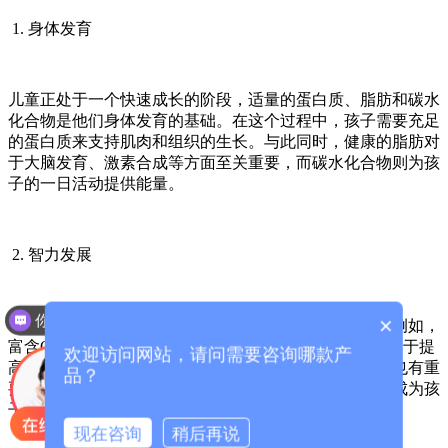
1. 身体发育
儿童正处于一个快速成长的阶段，适量的蛋白质、脂肪和碳水
化合物是他们身体发育的基础。在这个过程中，孩子需要充足
的蛋白质来支持肌肉和组织的生长。与此同时，健康的脂肪对
于大脑发育、激素合成等方面至关重要，而碳水化合物则为孩
子的一日活动提供能量。
2. 智力发展
你们是怎么收费的呢？
×
研究表明，均衡的营养能够显著影响孩子的智力发展。例如，
富含Omega-3脂肪酸的食物（如鱼类和坚果）被认为有助于提
欢迎访问网站，请问需要咨询哪款产
高儿童的认知能力。此外，维生素和矿物质对大脑健康也有重
品？
要的支持作用，因此，不同种类的新鲜水果和蔬菜应当成为孩
子饮食的一部分。
现在咨询
稍后再说