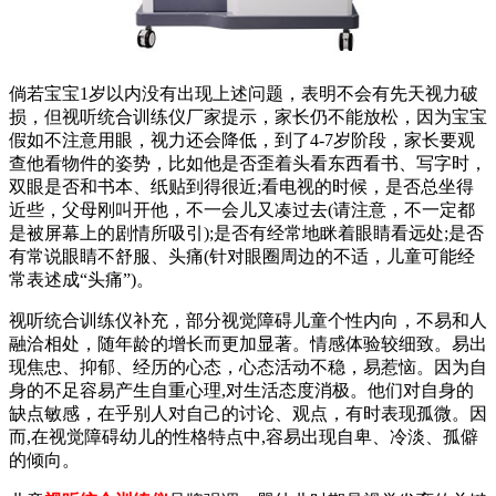
倘若宝宝1岁以内没有出现上述问题，表明不会有先天视力破
损，但视听统合训练仪厂家提示，家长仍不能放松，因为宝宝
假如不注意用眼，视力还会降低，到了4-7岁阶段，家长要观
查他看物件的姿势，比如他是否歪着头看东西看书、写字时，
双眼是否和书本、纸贴到得很近;看电视的时候，是否总坐得
近些，父母刚叫开他，不一会儿又凑过去(请注意，不一定都
是被屏幕上的剧情所吸引);是否有经常地眯着眼睛看远处;是否
有常说眼睛不舒服、头痛(针对眼圈周边的不适，儿童可能经
常表述成“头痛”)。
视听统合训练仪补充，部分视觉障碍儿童个性内向，不易和人
融洽相处，随年龄的增长而更加显著。情感体验较细致。易出
现焦忠、抑郁、经历的心态，心态活动不稳，易惹恼。因为自
身的不足容易产生自重心理,对生活态度消极。他们对自身的
缺点敏感，在乎别人对自己的讨论、观点，有时表现孤微。因
而,在视觉障碍幼儿的性格特点中,容易出现自卑、冷淡、孤僻
的倾向。