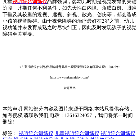
儿童
视听统合训练仪
品牌强调，婴幼儿时期是视觉发育的关键
阶段。此期任何不利条件，如先天性白内障、角膜白斑、眼睑
下垂及其较重的近视、远视、斜视、散光、创伤等，都会造成
小孩的视觉障碍。由于视觉障碍的治疗最好在2岁之前、幼儿
视功能并未发育成熟之时尽快纠正，因此及时发现孩子的视觉
障碍至关重要。
<儿童视听统合训练仪品牌科普儿童出现视觉障碍会有哪些表现>-山东中仁
https://www.gkgumiduyi.com/
来源网络
本站声明:网站部分内容及图片来源于网络,本站只提供存储，
如有侵权,请联系我们,电话：13616324057 ，我们将第一时间
删除!
标签：
视听统合训练仪
儿童视听统合训练仪
视听统合训练仪