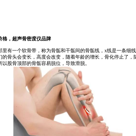
价格，超声骨密度仪品牌
那里有一个软骨带，称为骨骺和干骺间的骨骺线，x线是一条细
们的骨头会变长，高度会改变，随着年龄的增长，骨化停止了，
所以股骨顶部的骨骺容易脱位，导致滑脱。